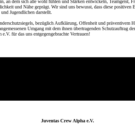
ein, an dem sich alle wohl fühlen und Stärken entwickeln, Teamgeist, F
lichkeit und Nähe geprägt. Wir sind uns bewusst, dass diese positiven
nd Jugendlichen darstellt.
Kinderschutzsiegels, bezüglich Aufklärung, Offenheit und präventivem 
 angemessenen Umgang mit dem ihnen übertragenden Schutzauftrag der
e.V. für das uns entgegengebrachte Vertrauen!
Juventas Crew Alpha e.V.
sportverrückt & untherapierbar